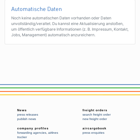
Automatische Daten
Noch keine automatischen Daten vorhanden oder Daten
unvollständig/veraltet. Du kannst eine Aktualisierung anstoßen,
um öffentlich verfügbare Informationen (z. B. Impressum, Kontakt,
Jobs, Management) automatisch anzureichern.
News
freight orders
press releases
search freight order
publish news
new freight order
company profiles
aircargobook
forwarding agencies
,
airlines
press enquiries
trucker