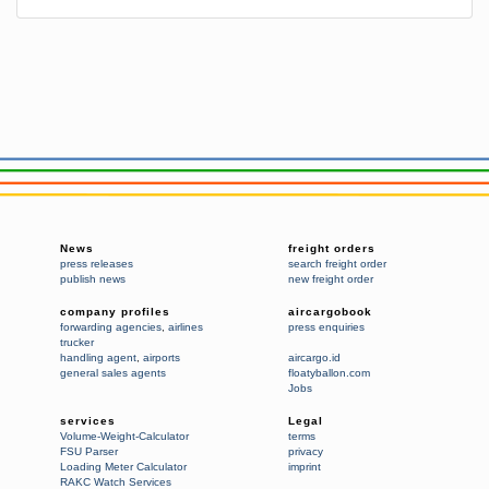
News
freight orders
press releases
search freight order
publish news
new freight order
company profiles
aircargobook
forwarding agencies
,
airlines
press enquiries
trucker
handling agent
,
airports
aircargo.id
general sales agents
floatyballon.com
Jobs
services
Legal
Volume-Weight-Calculator
terms
FSU Parser
privacy
Loading Meter Calculator
imprint
RAKC Watch Services