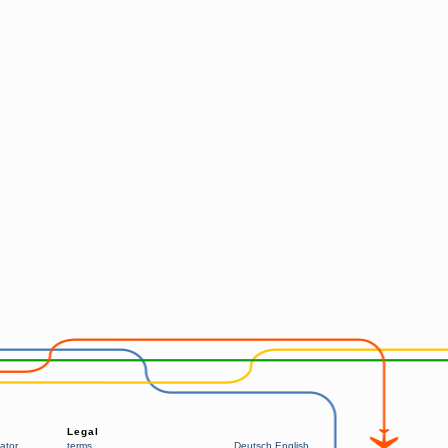
Legal
ator
terms
Deutsch
English