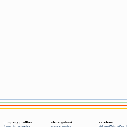
company profiles
aircargobook
services
forwarding agencies
,
press enquiries
Volume-Weight-Calcul