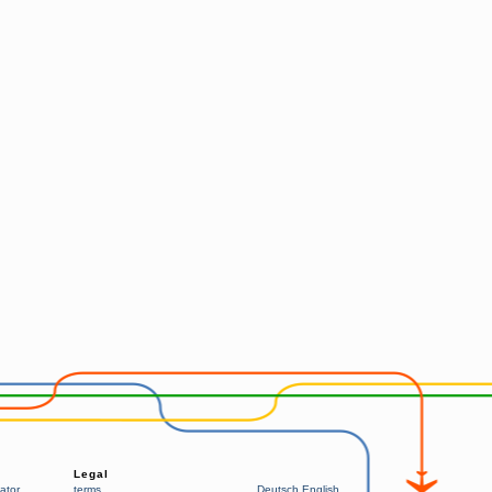
Legal
ator
terms
Deutsch
English