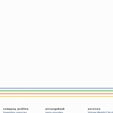
company profiles
aircargobook
services
forwarding agencies
,
press enquiries
Volume-Weight-Calcul