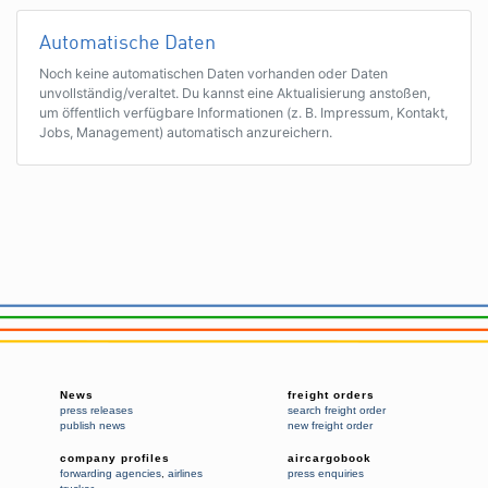
Automatische Daten
Noch keine automatischen Daten vorhanden oder Daten
unvollständig/veraltet. Du kannst eine Aktualisierung anstoßen,
um öffentlich verfügbare Informationen (z. B. Impressum, Kontakt,
Jobs, Management) automatisch anzureichern.
News
freight orders
press releases
search freight order
publish news
new freight order
company profiles
aircargobook
forwarding agencies
,
airlines
press enquiries