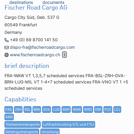
destinations
documents
Fischer Road Cargo AG
Cargo City Süd, Geb. 537 G
60549 Frankfurt
Germany
+49 (0) 69 8700 141 50
dispo-fra@fischerroadcargo.com
www.fischerroadcargo.ch
brief description
FRA-WAW VT 1,3,5,7 scheduled services FRA-BSL-ZRH-GVA-
BRN-LUG-MIL VT 1-4+7 scheduled services FRA-VNO VT 1 +5
scheduled services
Capabilities
FRA
ZRH
BSL
BRN
GVA
LUG
MXP
WAW
WRO
KRK
POZ
LCJ
AMS
Triebwerkstransporte
Luftfrachttrucking (LTL und FTL)
Gefahrguttransporte
Verzollung