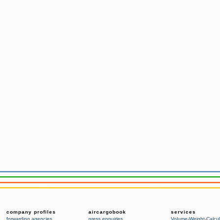
company profiles
aircargobook
services
forwarding agencies
,
press enquiries
Volume-Weight-Calcul