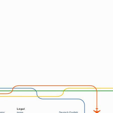
Legal
ator
terms
Deutsch
English