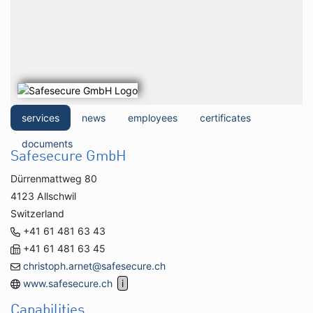
services
news
employees
certificates
documents
Safesecure GmbH
Dürrenmattweg 80
4123 Allschwil
Switzerland
+41 61 481 63 43
+41 61 481 63 45
christoph.arnet@safesecure.ch
www.safesecure.ch
Capabilities