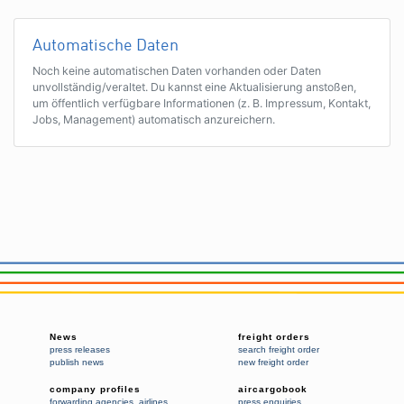
Automatische Daten
Noch keine automatischen Daten vorhanden oder Daten
unvollständig/veraltet. Du kannst eine Aktualisierung anstoßen,
um öffentlich verfügbare Informationen (z. B. Impressum, Kontakt,
Jobs, Management) automatisch anzureichern.
News
freight orders
press releases
search freight order
publish news
new freight order
company profiles
aircargobook
forwarding agencies
,
airlines
press enquiries