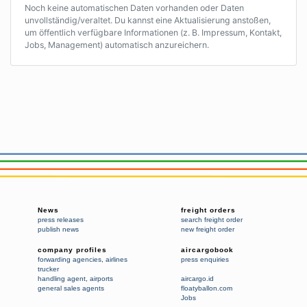
Noch keine automatischen Daten vorhanden oder Daten
unvollständig/veraltet. Du kannst eine Aktualisierung anstoßen,
um öffentlich verfügbare Informationen (z. B. Impressum, Kontakt,
Jobs, Management) automatisch anzureichern.
News
freight orders
press releases
search freight order
publish news
new freight order
company profiles
aircargobook
forwarding agencies
,
airlines
press enquiries
trucker
handling agent
,
airports
aircargo.id
general sales agents
floatyballon.com
Jobs