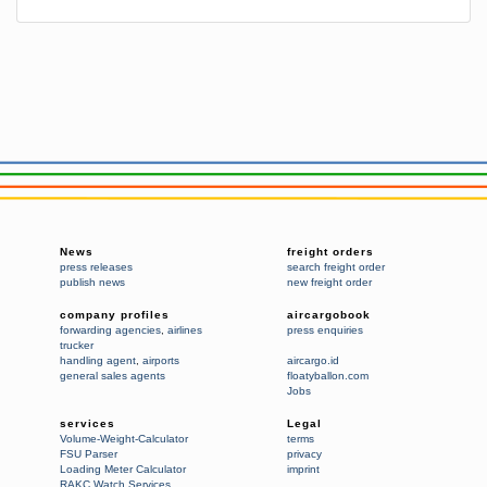
News
freight orders
press releases
search freight order
publish news
new freight order
company profiles
aircargobook
forwarding agencies
,
airlines
press enquiries
trucker
handling agent
,
airports
aircargo.id
general sales agents
floatyballon.com
Jobs
services
Legal
Volume-Weight-Calculator
terms
FSU Parser
privacy
Loading Meter Calculator
imprint
RAKC Watch Services