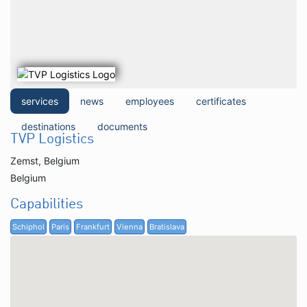
services
news
employees
certificates
destinations
documents
TVP Logistics
Zemst, Belgium
Belgium
Capabilities
Schiphol
Paris
Frankfurt
Vienna
Bratislava