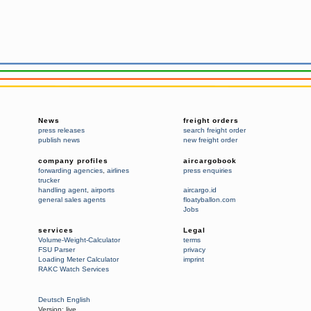
News
freight orders
press releases
search freight order
publish news
new freight order
company profiles
aircargobook
forwarding agencies
,
airlines
press enquiries
trucker
handling agent
,
airports
aircargo.id
general sales agents
floatyballon.com
Jobs
services
Legal
Volume-Weight-Calculator
terms
FSU Parser
privacy
Loading Meter Calculator
imprint
RAKC Watch Services
Deutsch
English
Version:
live