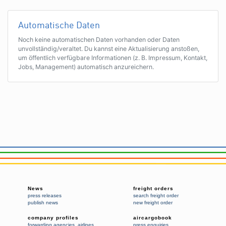
Automatische Daten
Noch keine automatischen Daten vorhanden oder Daten
unvollständig/veraltet. Du kannst eine Aktualisierung anstoßen,
um öffentlich verfügbare Informationen (z. B. Impressum, Kontakt,
Jobs, Management) automatisch anzureichern.
News
freight orders
press releases
search freight order
publish news
new freight order
company profiles
aircargobook
forwarding agencies
,
airlines
press enquiries