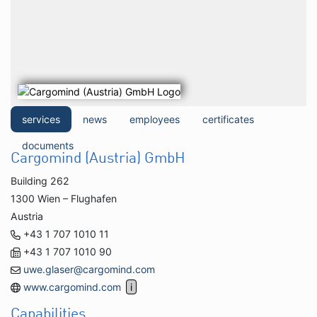
services
news
employees
certificates
documents
Cargomind (Austria) GmbH
Building 262
1300 Wien – Flughafen
Austria
+43 1 707 1010 11
+43 1 707 1010 90
uwe.glaser@cargomind.com
www.cargomind.com
Capabilities