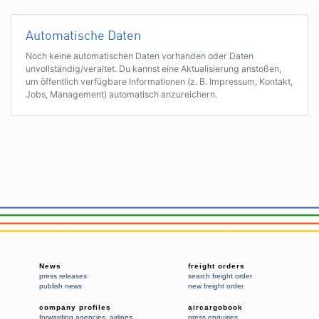
Automatische Daten
Noch keine automatischen Daten vorhanden oder Daten
unvollständig/veraltet. Du kannst eine Aktualisierung anstoßen,
um öffentlich verfügbare Informationen (z. B. Impressum, Kontakt,
Jobs, Management) automatisch anzureichern.
News
freight orders
press releases
search freight order
publish news
new freight order
company profiles
aircargobook
forwarding agencies
,
airlines
press enquiries