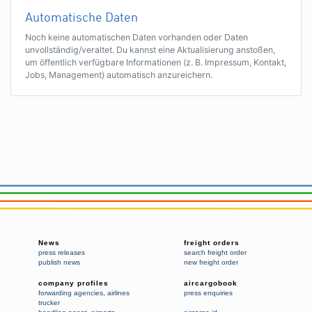
Automatische Daten
Noch keine automatischen Daten vorhanden oder Daten
unvollständig/veraltet. Du kannst eine Aktualisierung anstoßen,
um öffentlich verfügbare Informationen (z. B. Impressum, Kontakt,
Jobs, Management) automatisch anzureichern.
News
freight orders
press releases
search freight order
publish news
new freight order
company profiles
aircargobook
forwarding agencies
,
airlines
press enquiries
trucker