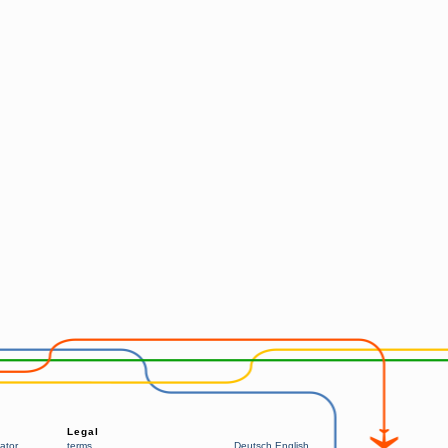
Legal
ator
terms
Deutsch
English