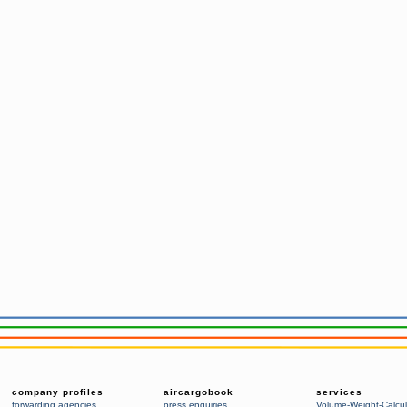
company profiles
aircargobook
services
forwarding agencies
,
press enquiries
Volume-Weight-Calcul