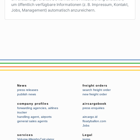
um öffentlich verfügbare Informationen (z. B. Impressum, Kontakt,
Jobs, Management) automatisch anzureichern.
News
freight orders
press releases
search freight order
publish news
new freight order
company profiles
aircargobook
forwarding agencies
,
airlines
press enquiries
trucker
handling agent
,
airports
aircargo.id
general sales agents
floatyballon.com
Jobs
services
Legal
Volume-Weight-Calculator
terms