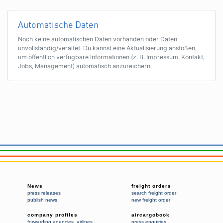
Automatische Daten
Noch keine automatischen Daten vorhanden oder Daten
unvollständig/veraltet. Du kannst eine Aktualisierung anstoßen,
um öffentlich verfügbare Informationen (z. B. Impressum, Kontakt,
Jobs, Management) automatisch anzureichern.
News
freight orders
press releases
search freight order
publish news
new freight order
company profiles
aircargobook
forwarding agencies
,
airlines
press enquiries