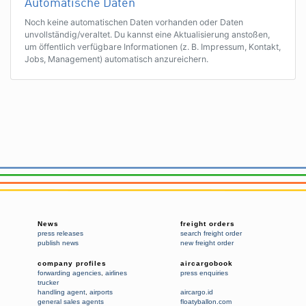
Automatische Daten
Noch keine automatischen Daten vorhanden oder Daten
unvollständig/veraltet. Du kannst eine Aktualisierung anstoßen,
um öffentlich verfügbare Informationen (z. B. Impressum, Kontakt,
Jobs, Management) automatisch anzureichern.
News
freight orders
press releases
search freight order
publish news
new freight order
company profiles
aircargobook
forwarding agencies
,
airlines
press enquiries
trucker
handling agent
,
airports
aircargo.id
general sales agents
floatyballon.com