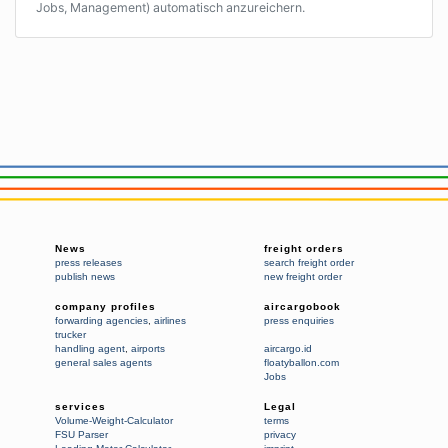
Jobs, Management) automatisch anzureichern.
News
freight orders
press releases
search freight order
publish news
new freight order
company profiles
aircargobook
forwarding agencies
,
airlines
press enquiries
trucker
handling agent
,
airports
aircargo.id
general sales agents
floatyballon.com
Jobs
services
Legal
Volume-Weight-Calculator
terms
FSU Parser
privacy