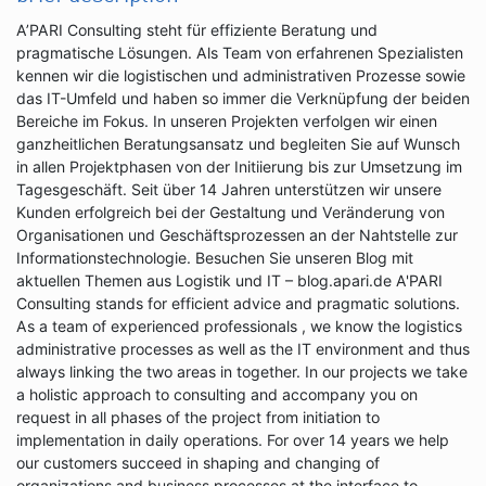
A’PARI Consulting steht für effiziente Beratung und
pragmatische Lösungen. Als Team von erfahrenen Spezialisten
kennen wir die logistischen und administrativen Prozesse sowie
das IT-Umfeld und haben so immer die Verknüpfung der beiden
Bereiche im Fokus. In unseren Projekten verfolgen wir einen
ganzheitlichen Beratungsansatz und begleiten Sie auf Wunsch
in allen Projektphasen von der Initiierung bis zur Umsetzung im
Tagesgeschäft. Seit über 14 Jahren unterstützen wir unsere
Kunden erfolgreich bei der Gestaltung und Veränderung von
Organisationen und Geschäftsprozessen an der Nahtstelle zur
Informationstechnologie. Besuchen Sie unseren Blog mit
aktuellen Themen aus Logistik und IT – blog.apari.de A'PARI
Consulting stands for efficient advice and pragmatic solutions.
As a team of experienced professionals , we know the logistics
administrative processes as well as the IT environment and thus
always linking the two areas in together. In our projects we take
a holistic approach to consulting and accompany you on
request in all phases of the project from initiation to
implementation in daily operations. For over 14 years we help
our customers succeed in shaping and changing of
organizations and business processes at the interface to