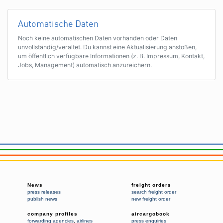
Automatische Daten
Noch keine automatischen Daten vorhanden oder Daten
unvollständig/veraltet. Du kannst eine Aktualisierung anstoßen,
um öffentlich verfügbare Informationen (z. B. Impressum, Kontakt,
Jobs, Management) automatisch anzureichern.
News
freight orders
press releases
search freight order
publish news
new freight order
company profiles
aircargobook
forwarding agencies
,
airlines
press enquiries