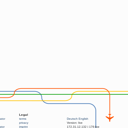
Legal
ator
terms
Deutsch
English
privacy
Version:
live
ator
imprint
172.31.12.132
|
176:live