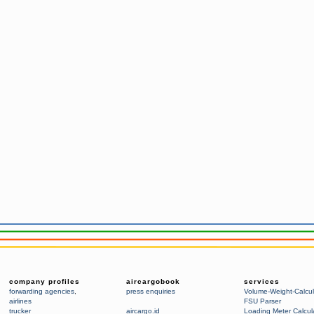
company profiles
aircargobook
services
forwarding agencies
,
press enquiries
Volume-Weight-Calcul
airlines
FSU Parser
trucker
aircargo.id
Loading Meter Calcul