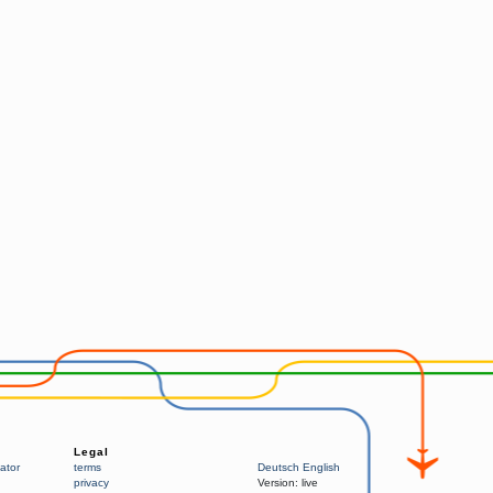
Legal
ator
terms
Deutsch
English
privacy
Version:
live