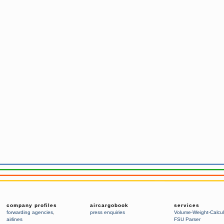
company profiles
aircargobook
services
forwarding agencies
,
press enquiries
Volume-Weight-Calcul
airlines
FSU Parser