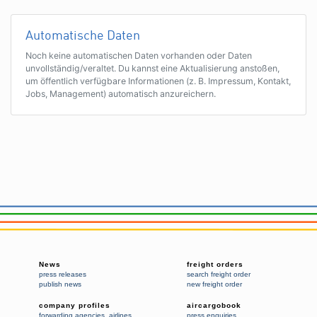
Automatische Daten
Noch keine automatischen Daten vorhanden oder Daten
unvollständig/veraltet. Du kannst eine Aktualisierung anstoßen,
um öffentlich verfügbare Informationen (z. B. Impressum, Kontakt,
Jobs, Management) automatisch anzureichern.
News
freight orders
press releases
search freight order
publish news
new freight order
company profiles
aircargobook
forwarding agencies
,
airlines
press enquiries