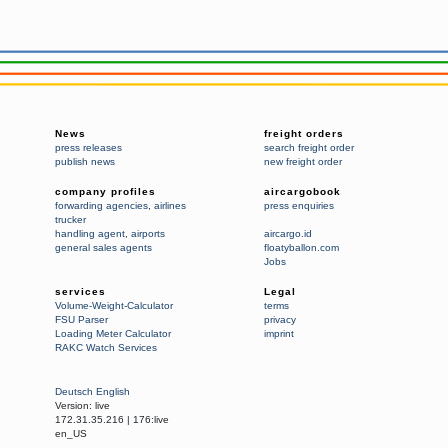
News
freight orders
press releases
search freight order
publish news
new freight order
company profiles
aircargobook
forwarding agencies
,
airlines
press enquiries
trucker
handling agent
,
airports
aircargo.id
general sales agents
floatyballon.com
Jobs
services
Legal
Volume-Weight-Calculator
terms
FSU Parser
privacy
Loading Meter Calculator
imprint
RAKC Watch Services
Deutsch
English
Version:
live
172.31.35.216
|
176:live
en_US