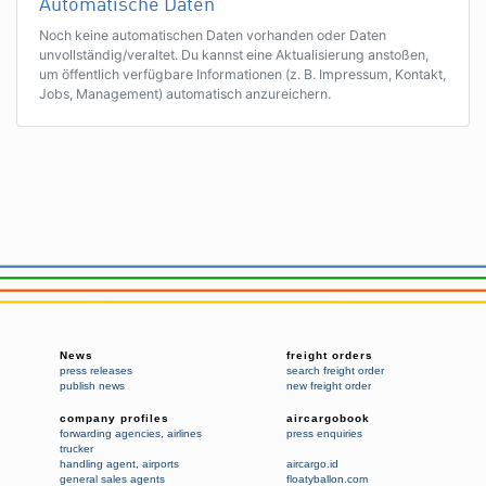
Automatische Daten
Noch keine automatischen Daten vorhanden oder Daten
unvollständig/veraltet. Du kannst eine Aktualisierung anstoßen,
um öffentlich verfügbare Informationen (z. B. Impressum, Kontakt,
Jobs, Management) automatisch anzureichern.
News
freight orders
press releases
search freight order
publish news
new freight order
company profiles
aircargobook
forwarding agencies
,
airlines
press enquiries
trucker
handling agent
,
airports
aircargo.id
general sales agents
floatyballon.com