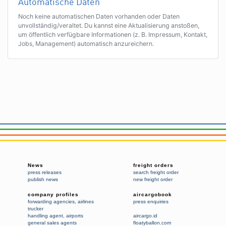
Automatische Daten
Noch keine automatischen Daten vorhanden oder Daten
unvollständig/veraltet. Du kannst eine Aktualisierung anstoßen,
um öffentlich verfügbare Informationen (z. B. Impressum, Kontakt,
Jobs, Management) automatisch anzureichern.
News
freight orders
press releases
search freight order
publish news
new freight order
company profiles
aircargobook
forwarding agencies
,
airlines
press enquiries
trucker
handling agent
,
airports
aircargo.id
general sales agents
floatyballon.com