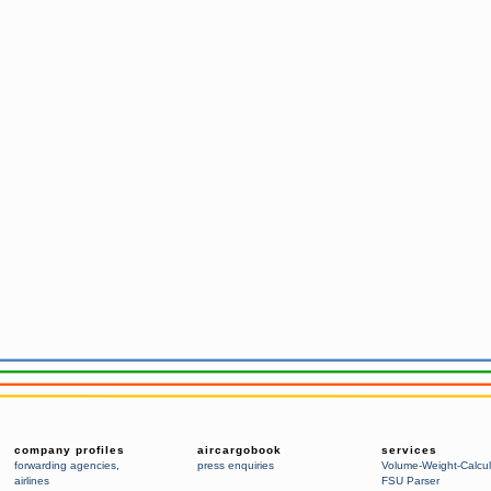
company profiles
aircargobook
services
forwarding agencies
,
press enquiries
Volume-Weight-Calcul
airlines
FSU Parser