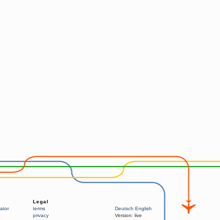
Legal
ator
terms
Deutsch
English
privacy
Version:
live