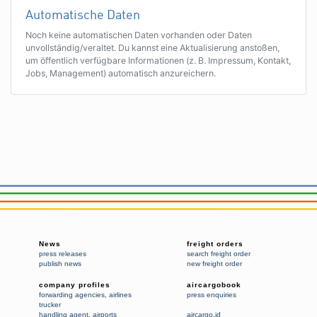
Automatische Daten
Noch keine automatischen Daten vorhanden oder Daten
unvollständig/veraltet. Du kannst eine Aktualisierung anstoßen,
um öffentlich verfügbare Informationen (z. B. Impressum, Kontakt,
Jobs, Management) automatisch anzureichern.
News
freight orders
press releases
search freight order
publish news
new freight order
company profiles
aircargobook
forwarding agencies
,
airlines
press enquiries
trucker
handling agent
,
airports
aircargo.id