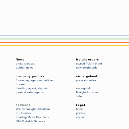
News
freight orders
press releases
search freight order
publish news
new freight order
company profiles
aircargobook
forwarding agencies
,
airlines
press enquiries
trucker
handling agent
,
airports
aircargo.id
general sales agents
floatyballon.com
Jobs
services
Legal
Volume-Weight-Calculator
terms
FSU Parser
privacy
Loading Meter Calculator
imprint
RAKC Watch Services