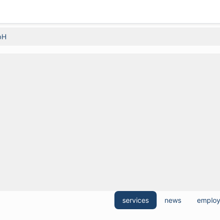
bH
services
news
emplo