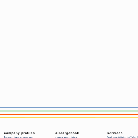
company profiles
aircargobook
services
forwarding agencies
,
press enquiries
Volume-Weight-Calcul