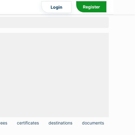
Register
Login
yees
certificates
destinations
documents