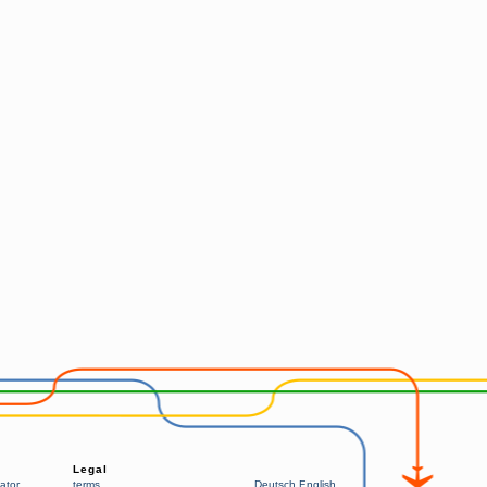
Legal
ator
terms
Deutsch
English