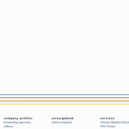
company profiles
aircargobook
services
forwarding agencies
,
press enquiries
Volume-Weight-Calcul
airlines
FSU Parser