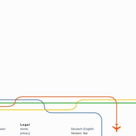
Legal
ator
terms
Deutsch
English
privacy
Version:
live