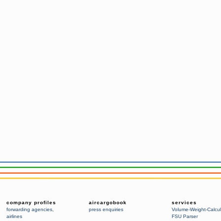
company profiles
aircargobook
services
forwarding agencies
,
press enquiries
Volume-Weight-Calcul
airlines
FSU Parser