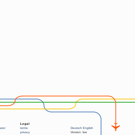
Legal
ator
terms
Deutsch
English
privacy
Version:
live