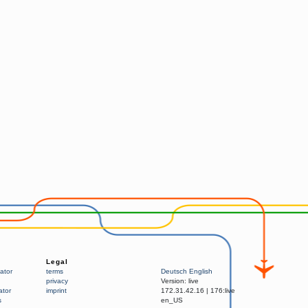
Legal
ator
terms
Deutsch
English
privacy
Version:
live
ator
imprint
172.31.42.16
|
176:live
s
en_US