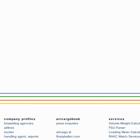
company profiles
aircargobook
services
forwarding agencies
,
press enquiries
Volume-Weight-Calcul
airlines
FSU Parser
trucker
aircargo.id
Loading Meter Calcul
handling agent
,
airports
floatyballon.com
RAKC Watch Service