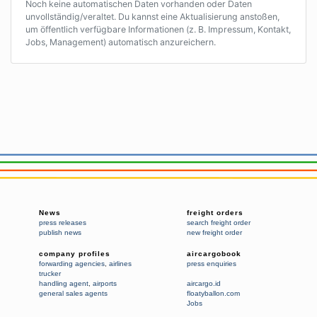
Noch keine automatischen Daten vorhanden oder Daten
unvollständig/veraltet. Du kannst eine Aktualisierung anstoßen,
um öffentlich verfügbare Informationen (z. B. Impressum, Kontakt,
Jobs, Management) automatisch anzureichern.
News
freight orders
press releases
search freight order
publish news
new freight order
company profiles
aircargobook
forwarding agencies
,
airlines
press enquiries
trucker
handling agent
,
airports
aircargo.id
general sales agents
floatyballon.com
Jobs