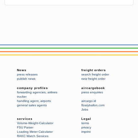
News
freight orders
press releases
search freight order
publish news
new freight order
company profiles
aircargobook
forwarding agencies
,
airlines
press enquiries
trucker
handling agent
,
airports
aircargo.id
general sales agents
floatyballon.com
Jobs
services
Legal
Volume-Weight-Calculator
terms
FSU Parser
privacy
Loading Meter Calculator
imprint
RAKC Watch Services