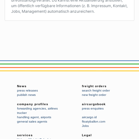
unvollständig/veraltet. Du kannst eine Aktualisierung anstoßen,
um öffentlich verfügbare Informationen (z. B. Impressum, Kontakt,
Jobs, Management) automatisch anzureichern.
News
freight orders
press releases
search freight order
publish news
new freight order
company profiles
aircargobook
forwarding agencies
,
airlines
press enquiries
trucker
handling agent
,
airports
aircargo.id
general sales agents
floatyballon.com
Jobs
services
Legal