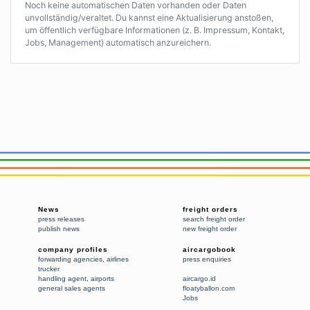
Noch keine automatischen Daten vorhanden oder Daten
unvollständig/veraltet. Du kannst eine Aktualisierung anstoßen,
um öffentlich verfügbare Informationen (z. B. Impressum, Kontakt,
Jobs, Management) automatisch anzureichern.
News
freight orders
press releases
search freight order
publish news
new freight order
company profiles
aircargobook
forwarding agencies
,
airlines
press enquiries
trucker
handling agent
,
airports
aircargo.id
general sales agents
floatyballon.com
Jobs