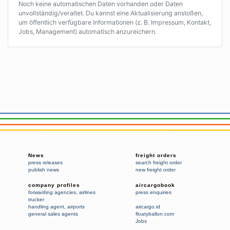
Noch keine automatischen Daten vorhanden oder Daten
unvollständig/veraltet. Du kannst eine Aktualisierung anstoßen,
um öffentlich verfügbare Informationen (z. B. Impressum, Kontakt,
Jobs, Management) automatisch anzureichern.
News
freight orders
press releases
search freight order
publish news
new freight order
company profiles
aircargobook
forwarding agencies
,
airlines
press enquiries
trucker
handling agent
,
airports
aircargo.id
general sales agents
floatyballon.com
Jobs