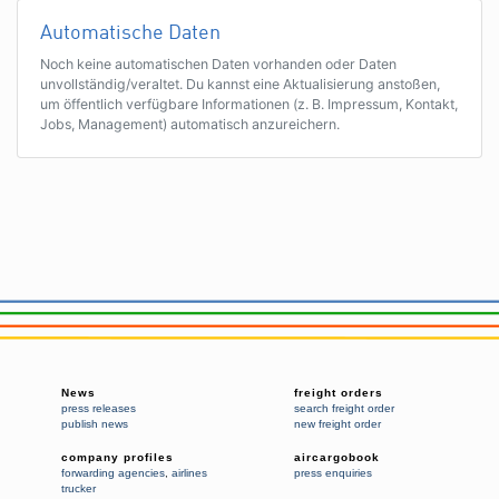
Automatische Daten
Noch keine automatischen Daten vorhanden oder Daten
unvollständig/veraltet. Du kannst eine Aktualisierung anstoßen,
um öffentlich verfügbare Informationen (z. B. Impressum, Kontakt,
Jobs, Management) automatisch anzureichern.
News
freight orders
press releases
search freight order
publish news
new freight order
company profiles
aircargobook
forwarding agencies
,
airlines
press enquiries
trucker