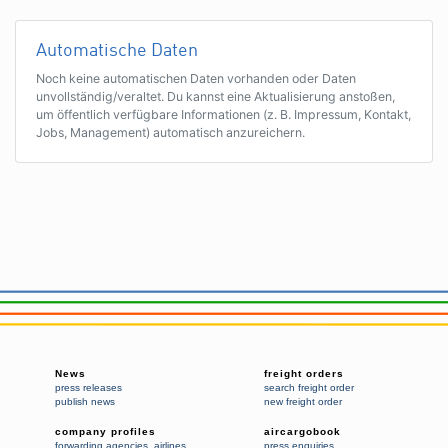
Automatische Daten
Noch keine automatischen Daten vorhanden oder Daten
unvollständig/veraltet. Du kannst eine Aktualisierung anstoßen,
um öffentlich verfügbare Informationen (z. B. Impressum, Kontakt,
Jobs, Management) automatisch anzureichern.
News
freight orders
press releases
search freight order
publish news
new freight order
company profiles
aircargobook
forwarding agencies
,
airlines
press enquiries