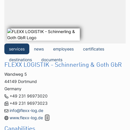
services
news
employees
certificates
destinations
documents
FLEXX LOGISTIK - Schinnerling & Goth GbR
Wandweg 5
44149 Dortmund
Germany
+49 231 96973020
+49 231 96973023
info@flexx-log.de
www.flexx-log.de
Capabilities