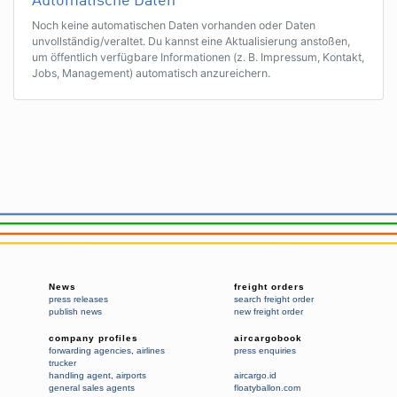
Automatische Daten
Noch keine automatischen Daten vorhanden oder Daten
unvollständig/veraltet. Du kannst eine Aktualisierung anstoßen,
um öffentlich verfügbare Informationen (z. B. Impressum, Kontakt,
Jobs, Management) automatisch anzureichern.
News
freight orders
press releases
search freight order
publish news
new freight order
company profiles
aircargobook
forwarding agencies
,
airlines
press enquiries
trucker
handling agent
,
airports
aircargo.id
general sales agents
floatyballon.com