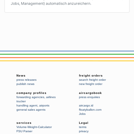
Jobs, Management) automatisch anzureichern.
News
freight orders
press releases
search freight order
publish news
new freight order
company profiles
aircargobook
forwarding agencies
,
airlines
press enquiries
trucker
handling agent
,
airports
aircargo.id
general sales agents
floatyballon.com
Jobs
services
Legal
Volume-Weight-Calculator
terms
FSU Parser
privacy