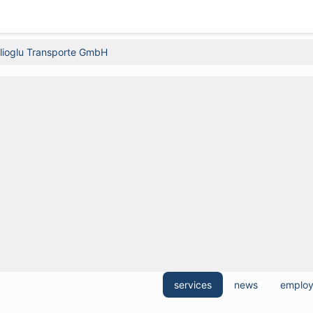
glioglu Transporte GmbH
services
news
emplo