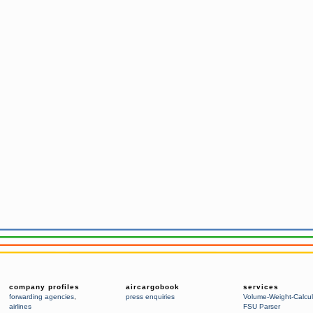
company profiles
aircargobook
services
forwarding agencies
,
press enquiries
Volume-Weight-Calcul
airlines
FSU Parser