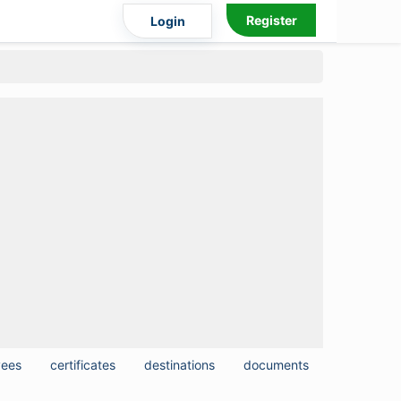
Register
Login
yees
certificates
destinations
documents