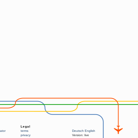
Legal
ator
terms
Deutsch
English
privacy
Version:
live