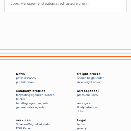
Jobs, Management) automatisch anzureichern.
News
freight orders
press releases
search freight order
publish news
new freight order
company profiles
aircargobook
forwarding agencies
,
airlines
press enquiries
trucker
handling agent
,
airports
aircargo.id
general sales agents
floatyballon.com
Jobs
services
Legal
Volume-Weight-Calculator
terms
FSU Parser
privacy