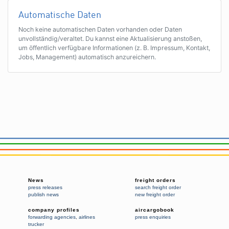
Automatische Daten
Noch keine automatischen Daten vorhanden oder Daten
unvollständig/veraltet. Du kannst eine Aktualisierung anstoßen,
um öffentlich verfügbare Informationen (z. B. Impressum, Kontakt,
Jobs, Management) automatisch anzureichern.
News
freight orders
press releases
search freight order
publish news
new freight order
company profiles
aircargobook
forwarding agencies
,
airlines
press enquiries
trucker