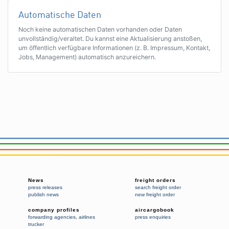
Automatische Daten
Noch keine automatischen Daten vorhanden oder Daten
unvollständig/veraltet. Du kannst eine Aktualisierung anstoßen,
um öffentlich verfügbare Informationen (z. B. Impressum, Kontakt,
Jobs, Management) automatisch anzureichern.
News
freight orders
press releases
search freight order
publish news
new freight order
company profiles
aircargobook
forwarding agencies
,
airlines
press enquiries
trucker