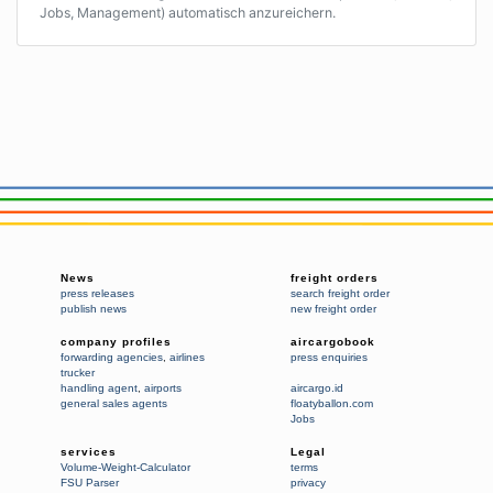
Jobs, Management) automatisch anzureichern.
News
freight orders
press releases
search freight order
publish news
new freight order
company profiles
aircargobook
forwarding agencies
,
airlines
press enquiries
trucker
handling agent
,
airports
aircargo.id
general sales agents
floatyballon.com
Jobs
services
Legal
Volume-Weight-Calculator
terms
FSU Parser
privacy