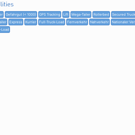
lities
er
Gefahrgut (< 1000)
GPS Tracking
Lift
Mega-Tailer
Rollerbed
Secured Truc
iler
Express
Kurrier
Full-Truck-Load
Fernverkehr
Nahverkehr
Nationaler Ve
k-Load