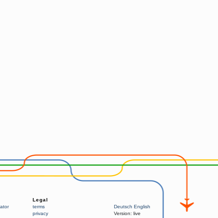
Legal
ator
terms
Deutsch
English
privacy
Version:
live