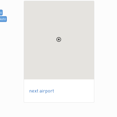
ks
rkehr
next airport