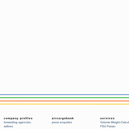
company profiles
aircargobook
services
forwarding agencies
,
press enquiries
Volume-Weight-Calcul
airlines
FSU Parser