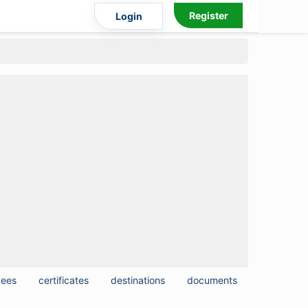
Register
Login
yees
certificates
destinations
documents