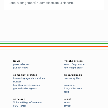
Jobs, Management) automatisch anzureichern.
News
freight orders
press releases
search freight order
publish news
new freight order
company profiles
aircargobook
forwarding agencies
,
airlines
press enquiries
trucker
handling agent
,
airports
aircargo.id
general sales agents
floatyballon.com
Jobs
services
Legal
Volume-Weight-Calculator
terms
FSU Parser
privacy