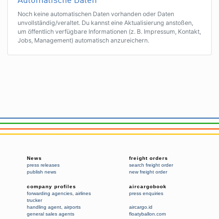
Automatische Daten
Noch keine automatischen Daten vorhanden oder Daten
unvollständig/veraltet. Du kannst eine Aktualisierung anstoßen,
um öffentlich verfügbare Informationen (z. B. Impressum, Kontakt,
Jobs, Management) automatisch anzureichern.
News
freight orders
press releases
search freight order
publish news
new freight order
company profiles
aircargobook
forwarding agencies
,
airlines
press enquiries
trucker
handling agent
,
airports
aircargo.id
general sales agents
floatyballon.com